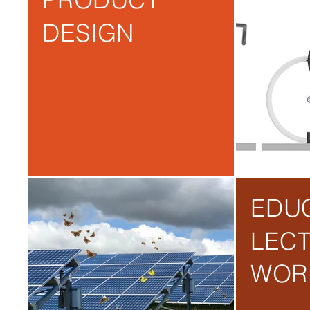
DESIGN
EDU
LECT
WOR