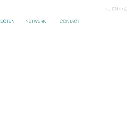
NL
EN
中文
JECTEN
JECTEN
NETWERK
CONTACT