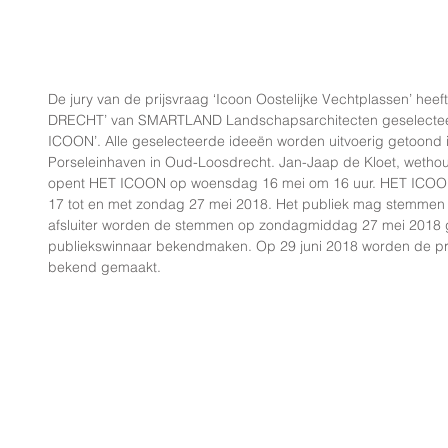
De jury van de prijsvraag ‘Icoon Oostelijke Vechtplassen’ h
DRECHT’ van SMARTLAND Landschapsarchitecten geselecteerd
ICOON’. Alle geselecteerde ideeën worden uitvoerig getoond in h
Porseleinhaven in Oud-Loosdrecht. Jan-Jaap de Kloet, weth
opent HET ICOON op woensdag 16 mei om 16 uur. HET ICOON
17 tot en met zondag 27 mei 2018. Het publiek mag stemmen op
afsluiter worden de stemmen op zondagmiddag 27 mei 2018 ge
publiekswinnaar bekendmaken. Op 29 juni 2018 worden de pri
bekend gemaakt.