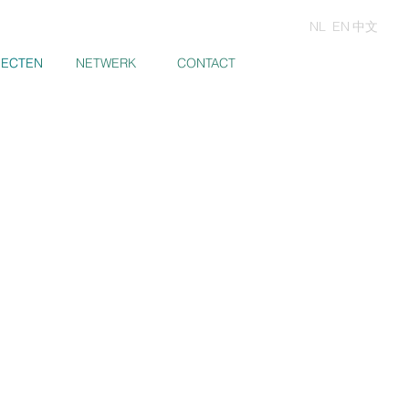
NL
EN
中文
JECTEN
JECTEN
NETWERK
CONTACT