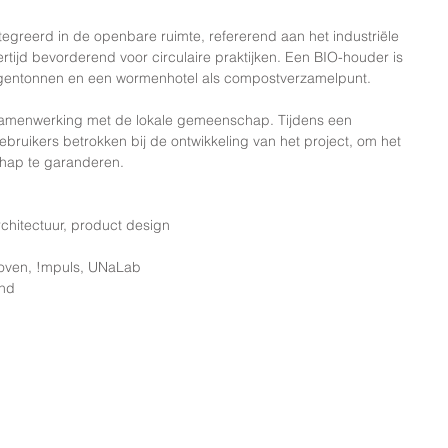
tegreerd in de openbare ruimte, refererend aan het industriële 
ertijd bevorderend voor circulaire praktijken. Een BIO-houder is 
gentonnen en een wormenhotel als compostverzamelpunt.
 samenwerking met de lokale gemeenschap. Tijdens een 
bruikers betrokken bij de ontwikkeling van het project, om het 
hap te garanderen.
chitectuur, product design
oven, !mpuls, UNaLab
and