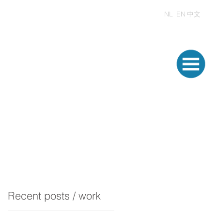
NL
EN
中文
Recent posts / work