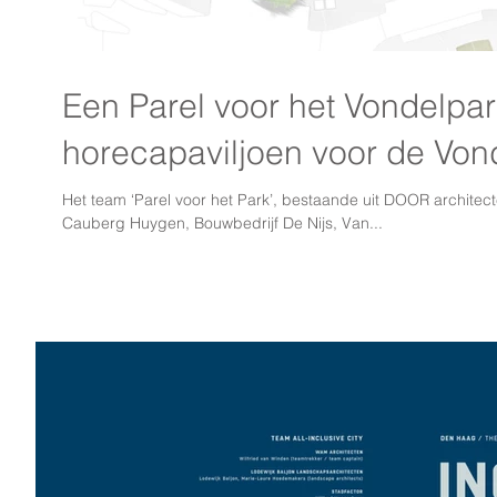
Een Parel voor het Vondelpark! Nieuw circu
horecapaviljoen voor de Vond
Het team ‘Parel voor het Park’, bestaande uit DOOR archite
Cauberg Huygen, Bouwbedrijf De Nijs, Van...