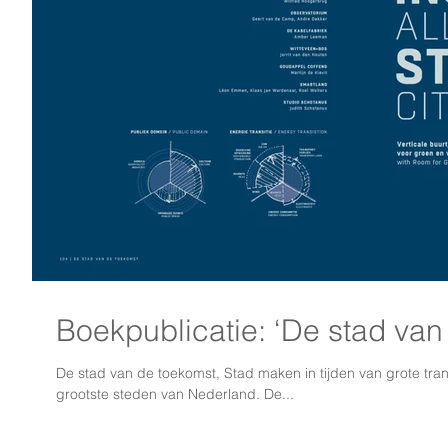
Boekpublicatie: ‘De stad van
De stad van de toekomst, Stad maken in tijden van grote transi
grootste steden van Nederland. ​De...