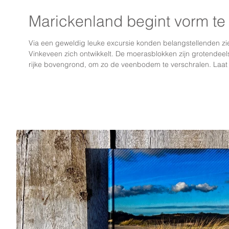
Marickenland begint vorm te 
Via een geweldig leuke excursie konden belangstellenden zi
Vinkeveen zich ontwikkelt. De moerasblokken zijn grotend
rijke bovengrond, om zo de veenbodem te verschralen. Laat
oog springt de fantastische veenspeeltuin, met het vikingsc
houtsculpturen, ontworpen door Bureau RIS. Dominant in de 