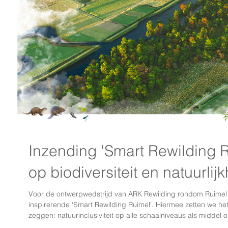
Inzending 'Smart Rewilding R
op biodiversiteit en natuurlij
Voor de ontwerpwedstrijd van ARK Rewilding rondom Ruimel aan de Dommel ontwierp Smartland het
inspirerende ‘Smart Rewilding Ruimel’. Hiermee zetten we he
zeggen: natuurinclusiviteit op alle schaalniveaus als middel
brengen, om daarmee onze positie in het ecosysteem terug 