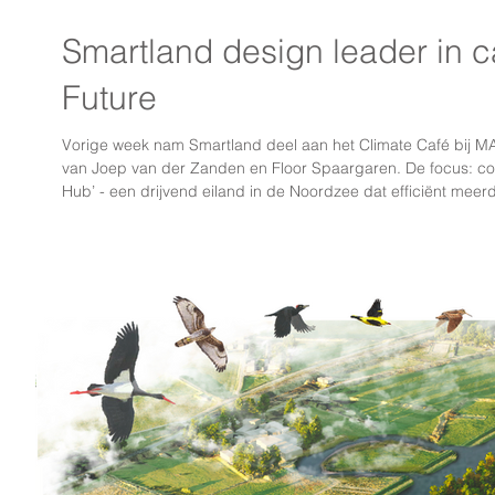
Smartland design leader in c
Future
Vorige week nam Smartland deel aan het Climate Café bij M
van Joep van der Zanden en Floor Spaargaren. De focus: co-
Hub’ - een drijvend eiland in de Noordzee dat efficiënt me
schone energie (wind, zon en golfslag), lokale eiwitproductie
Noordzee-ecosysteem. Maar ook een eiland dat zou kunnen u