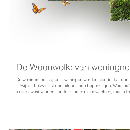
De Woonwolk: van woningno
De woningnood is groot - woningen worden steeds duurder 
terwijl de bouw stokt door stapelende beperkingen. Woonc
kiest bewust voor een andere route: niet afwachten, maar do
verantwoordelijkheid. De leden van De Woonwolk ontwikkelen gezamenlijk een woongebouw met zo’n 51
appartementen, gedeelde ruimtes, een royale tuin en een dak