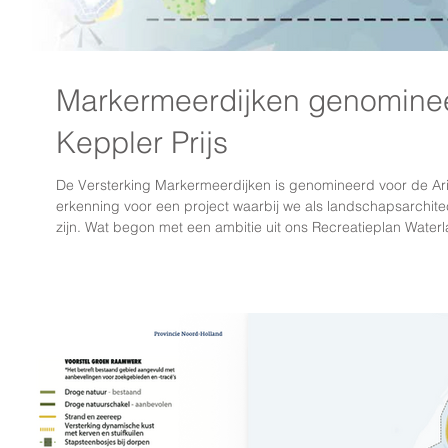
Markermeerdijken genominee
Keppler Prijs
De Versterking Markermeerdijken is genomineerd voor de Ari
erkenning voor een project waarbij we als landschapsarchit
zijn. Wat begon met een ambitie uit ons Recreatieplan Water
tussen Amsterdam en Hoorn – groeide uit tot een integrale v
groenblauwe recreatieve hoofdas. Dankzij de dijkversterking