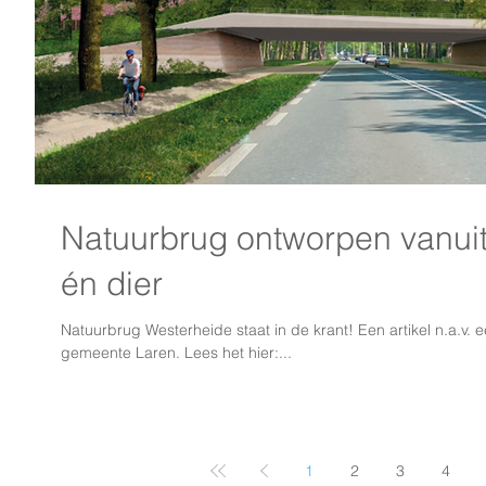
Natuurbrug ontworpen vanuit
én dier
Natuurbrug Westerheide staat in de krant! Een artikel n.a.v
gemeente Laren. Lees het hier:...
1
2
3
4