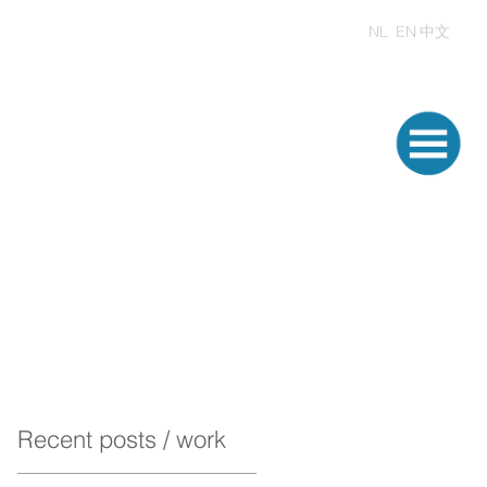
NL
EN
中文
Recent posts / work