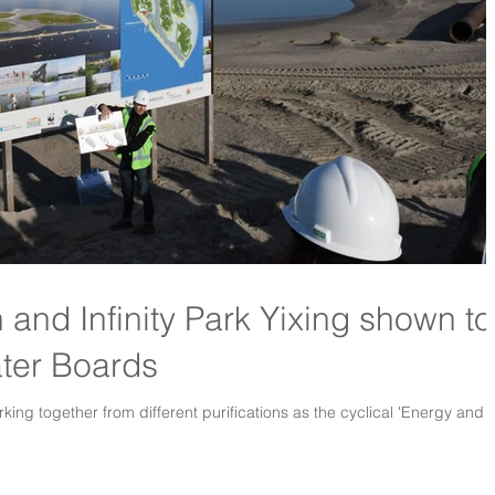
nd Infinity Park Yixing shown to
ater Boards
rking together from different purifications as the cyclical 'Energy and