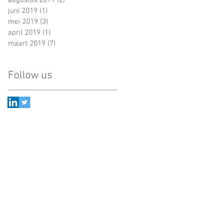
augustus 2019
(2)
2 posts
juni 2019
(1)
1 post
mei 2019
(3)
3 posts
april 2019
(1)
1 post
maart 2019
(7)
7 posts
Follow us