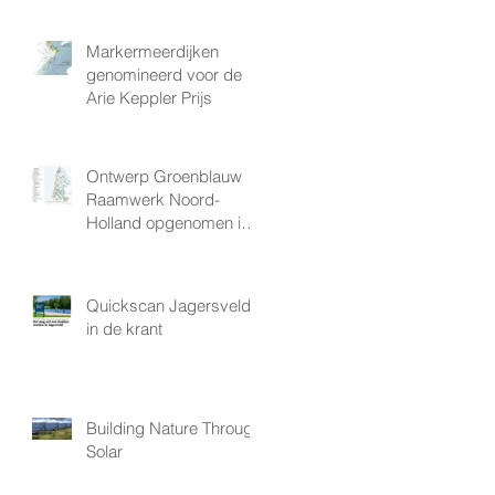
Markermeerdijken
genomineerd voor de
Arie Keppler Prijs
Ontwerp Groenblauw
Raamwerk Noord-
Holland opgenomen in
provinciale
Omgevingsvisie
Quickscan Jagersveld
in de krant
n
Building Nature Through
Solar