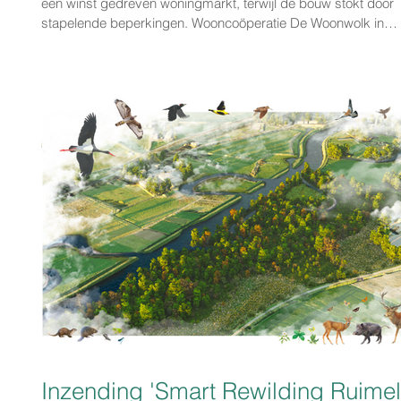
een winst gedreven woningmarkt, terwijl de bouw stokt door
stapelende beperkingen. Wooncoöperatie De Woonwolk in
Amsterdam Noord kiest bewust voor een andere route: niet
afwachten, maar doen! Geen marktlogica, maar collectieve
verantwoordelijkheid. De leden van De Woonwolk ontwikkelen
gezamenlijk een woongebouw met zo’n 51 appartementen,
gedeelde ruimtes, een royale tuin en een dakterras. Een
betaalbaar, sociaal e
Inzending 'Smart Rewilding Ruimel