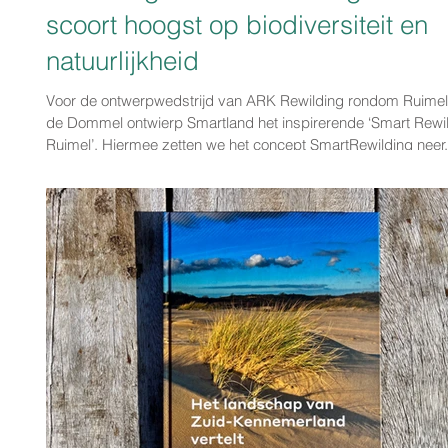
scoort hoogst op biodiversiteit en
natuurlijkheid
Voor de ontwerpwedstrijd van ARK Rewilding rondom Ruimel aan
de Dommel ontwierp Smartland het inspirerende ‘Smart Rewi
Ruimel’. Hiermee zetten we het concept SmartRewilding neer,
wil zeggen: natuurinclusiviteit op alle schaalniveaus als midd
natuur en mens weer in verbinding te brengen, om daarmee 
positie in het ecosysteem terug te vinden en naar een houdb
toekomst te groeien. In deze wedstrijd de meest robuuste vo
met minimale ingrepen maximaal natu