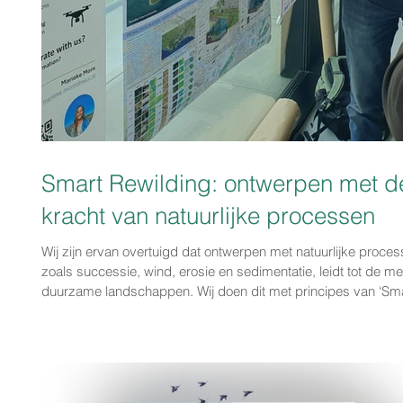
Smart Rewilding: ontwerpen met d
kracht van natuurlijke processen
Wij zijn ervan overtuigd dat ontwerpen met natuurlijke proces
zoals successie, wind, erosie en sedimentatie, leidt tot de m
duurzame landschappen. Wij doen dit met principes van ‘Sm
Rewilding. Dit betekent dat we de actieve menselijke controle
landschappen verminderen, maar met enkele slimme ingrep
natuurlijke processen de ruimte geven om zich op elke schaal
ontwikkelen en te gedijen. We passen dit toe op het land, in land-
waterovergangszones en onder w