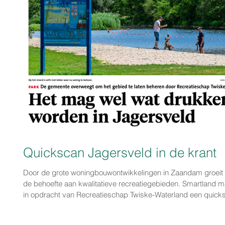
Quickscan Jagersveld in de krant
Door de grote woningbouwontwikkelingen in Zaandam groeit
de behoefte aan kwalitatieve recreatiegebieden. Smartland 
in opdracht van Recreatieschap Twiske-Waterland een quick
naar een toekomstperspectief voor het nu nog relatief verbor
Jagersveld. Het Noordhollands Dagblad besteedde hier onl